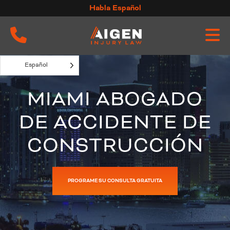
Ir
Habla Español
al
contenido
Español
MIAMI ABOGADO
DE ACCIDENTE DE
CONSTRUCCIÓN
PROGRAME SU CONSULTA GRATUITA