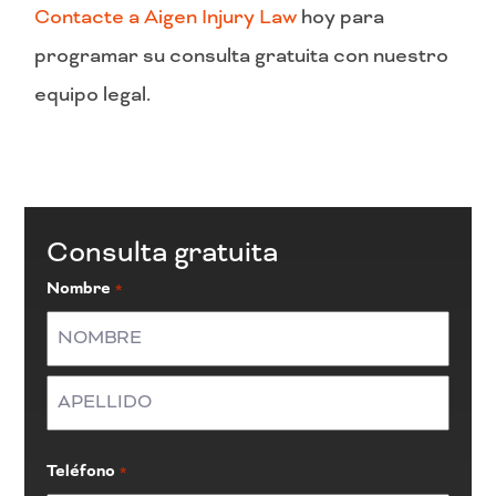
Contacte a Aigen Injury Law
hoy para
programar su consulta gratuita con nuestro
equipo legal.
Consulta gratuita
Nombre
*
En
primer
lugar
Último
Teléfono
*